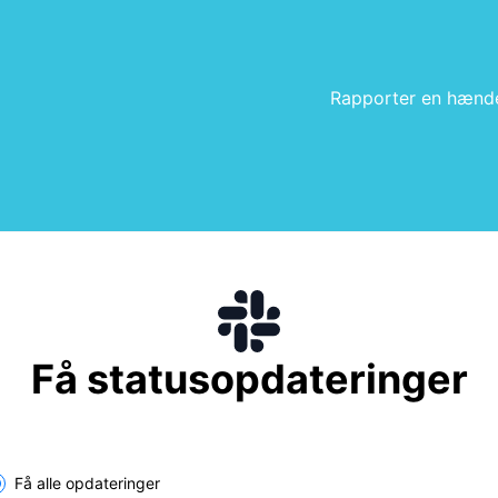
Rapporter en hænd
Få statusopdateringer
lect the components you want to receive updates for
Få alle opdateringer