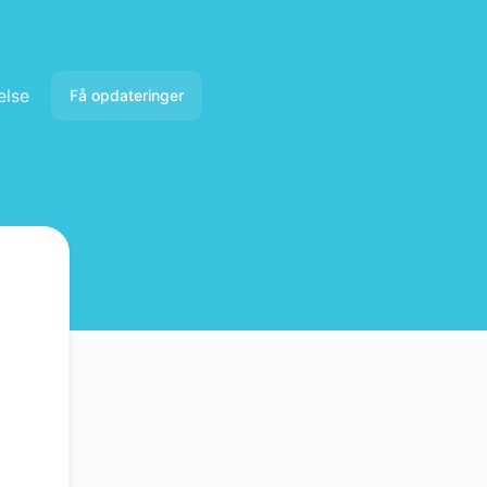
else
Få opdateringer
E-mail
Slack
Microsoft Teams
Google Chat
Webhook
RSS
Atom