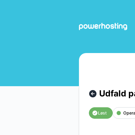
Powerhosting - Udfald påvirker varnish og elasticsearch. 
Udfald p
Løst
Opera