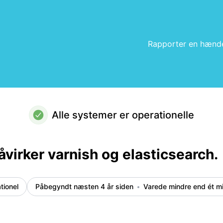
– Hændelsesdetaljer
Rapporter en hænd
Alle systemer er operationelle
åvirker varnish og elasticsearch.
tionel
Påbegyndt næsten 4 år siden
Varede mindre end ét m