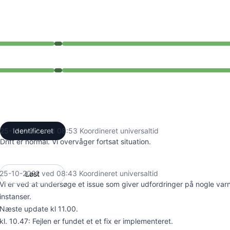
3 AM til 8:43 AM
3 AM til 8:43 AM
25-10-2022 ved 08:53 Koordineret universaltid
Identificeret
UTC
Drift er normal. Vi overvåger fortsat situation.
25-10-2022 ved 08:43 Koordineret universaltid
Løst
UTC
Vi er ved at undersøge et issue som giver udfordringer på nogle varn
instanser.
Næste update kl 11.00.
kl. 10.47: Fejlen er fundet et et fix er implementeret.