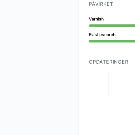
PÅVIRKET
Varnish
Operationel fra 8:4
Elasticsearch
Operationel fra 8:4
OPDATERINGER