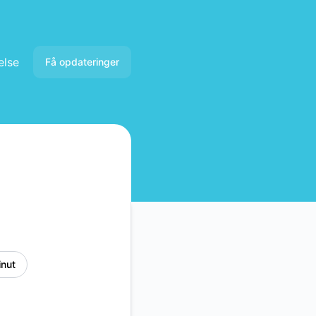
else
Få opdateringer
E-mail
Slack
Microsoft Teams
Google Chat
Webhook
inut
RSS
Atom