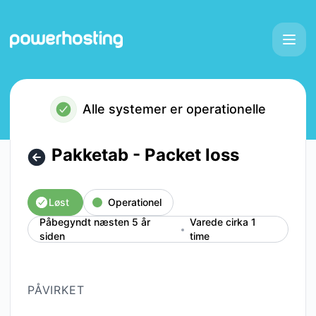
Powerhosting - Pakketab - Packet loss – Hændelsesdetalje
Alle systemer er operationelle
Pakketab - Packet loss
Løst
Operationel
Påbegyndt næsten 5 år
Varede cirka 1
siden
time
PÅVIRKET