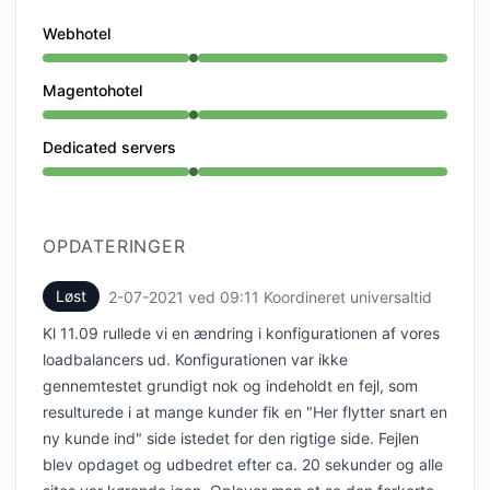
Webhotel
Operationel fra 9:11 AM til 9:11 AM
Magentohotel
Operationel fra 9:11 AM til 9:11 AM
Dedicated servers
Operationel fra 9:11 AM til 9:11 AM
OPDATERINGER
Løst
2-07-2021 ved 09:11 Koordineret universaltid
UTC
Kl 11.09 rullede vi en ændring i konfigurationen af vores
loadbalancers ud. Konfigurationen var ikke
gennemtestet grundigt nok og indeholdt en fejl, som
resulturede i at mange kunder fik en "Her flytter snart en
ny kunde ind" side istedet for den rigtige side. Fejlen
blev opdaget og udbedret efter ca. 20 sekunder og alle