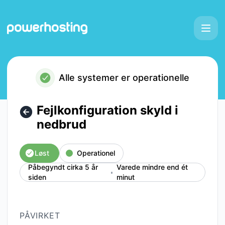
Powerhosting - Fejlkonfiguration skyld i nedbrud – Hændel
Alle systemer er operationelle
Fejlkonfiguration skyld i
nedbrud
Løst
Operationel
Påbegyndt cirka 5 år
Varede mindre end ét
siden
minut
PÅVIRKET